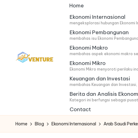
Home
Skip
Ekonomi Internasional
mengeksplorasi hubungan Ekonomi In
to
Ekonomi Pembangunan
content
membahas isu Ekonomi Pembangunan 
Ekonomi Makro
membahas aspek ekonomi makro secar
Ekonomi Mikro
I
Update
Ekonomi Mikro menyoroti perilaku i
Keuangan dan Investasi
Seputar
n
membahas Keuangan dan Investasi, m
Berita
n
Berita dan Analisis Ekonom
Ekonomi
Kategori ini berfungsi sebagai pusat
o
Contact
v
Home
Blog
Ekonomi Internasional
Arab Saudi Perke