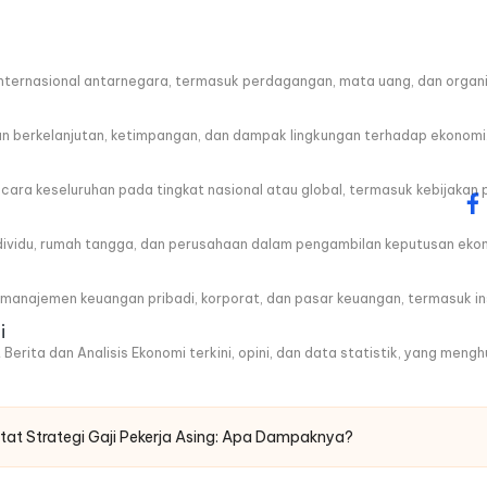
ternasional antarnegara, termasuk perdagangan, mata uang, dan organis
berkelanjutan, ketimpangan, dan dampak lingkungan terhadap ekonomi
a keseluruhan pada tingkat nasional atau global, termasuk kebijakan 
fa
ndividu, rumah tangga, dan perusahaan dalam pengambilan keputusan eko
anajemen keuangan pribadi, korporat, dan pasar keuangan, termasuk ins
i
 Berita dan Analisis Ekonomi terkini, opini, dan data statistik, yang men
tat Strategi Gaji Pekerja Asing: Apa Dampaknya?