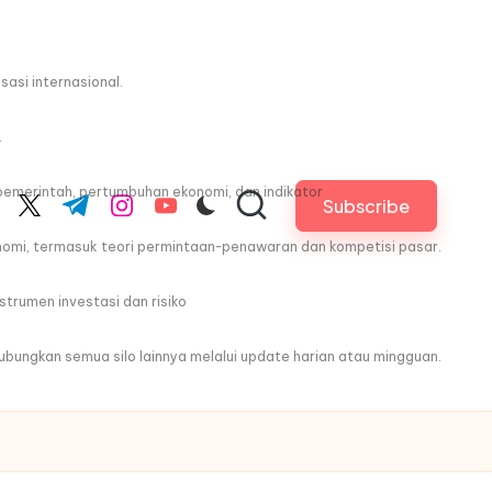
asi internasional.
.
pemerintah, pertumbuhan ekonomi, dan indikator
Subscribe
cebook.com
twitter.com
t.me
instagram.com
youtube.com
nomi, termasuk teori permintaan-penawaran dan kompetisi pasar.
trumen investasi dan risiko
ghubungkan semua silo lainnya melalui update harian atau mingguan.