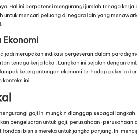
ya. Hal ini berpotensi mengurangi jumlah tenaga kerj
lih untuk mencari peluang di negara lain yang menawa
.
a Ekonomi
bisa jadi merupakan indikasi pergeseran dalam paradig
tan tenaga kerja lokal. Langkah ini sejalan dengan am
dampak ketergantungan ekonomi terhadap pekerja dari
 konteks ini.
kal
 mengurangi gaji ini mungkin dianggap sebagai langk
an pengeluaran untuk gaji, perusahaan-perusahaan d
dasi bisnis mereka untuk jangka panjang. Ini mencipta