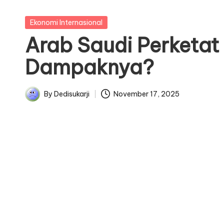
e
n
Posted
Ekonomi Internasional
in
Arab Saudi Perketat 
t
Dampaknya?
u
r
By
Dedisukarji
November 17, 2025
Posted
e
by