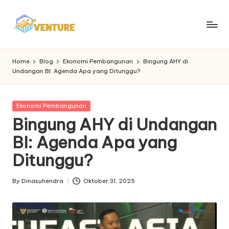
Skip
to
I
Update
content
Seputar
n
Home
Blog
Ekonomi Pembangunan
Bingung AHY di
Berita
Undangan BI: Agenda Apa yang Ditunggu?
n
Ekonomi
o
Posted
Ekonomi Pembangunan
v
in
Bingung AHY di Undangan
e
BI: Agenda Apa yang
n
Ditunggu?
t
u
By
Dinasuhendra
Oktober 31, 2025
Posted
by
r
e