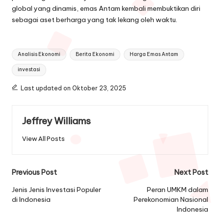
global yang dinamis, emas Antam kembali membuktikan diri
sebagai aset berharga yang tak lekang oleh waktu.
Tags:
Analisis Ekonomi
Berita Ekonomi
Harga Emas Antam
investasi
Last updated on Oktober 23, 2025
Jeffrey Williams
View All Posts
Post
Previous Post
Next Post
navigation
Jenis Jenis Investasi Populer
Peran UMKM dalam
di Indonesia
Perekonomian Nasional
Indonesia