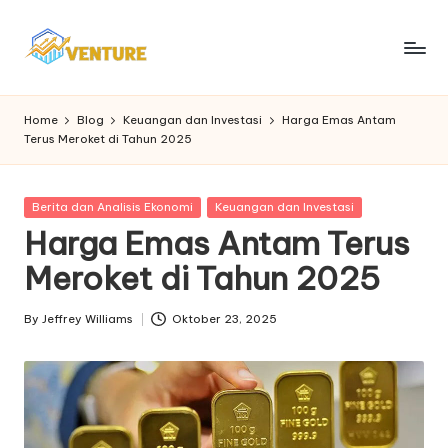
Skip
to
I
Update
content
Seputar
n
Home
Blog
Keuangan dan Investasi
Harga Emas Antam
Berita
Terus Meroket di Tahun 2025
n
Ekonomi
o
Posted
Berita dan Analisis Ekonomi
Keuangan dan Investasi
v
in
Harga Emas Antam Terus
e
Meroket di Tahun 2025
n
t
By
Jeffrey Williams
Oktober 23, 2025
Posted
by
u
r
e