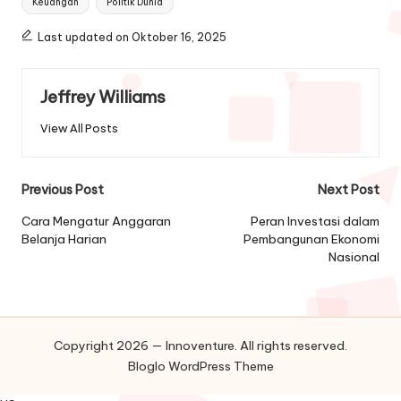
Keuangan
Politik Dunia
Last updated on Oktober 16, 2025
Jeffrey Williams
View All Posts
Post
Previous Post
Next Post
navigation
Cara Mengatur Anggaran
Peran Investasi dalam
Belanja Harian
Pembangunan Ekonomi
Nasional
Copyright 2026 — Innoventure. All rights reserved.
Bloglo WordPress Theme