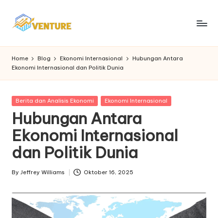
Skip
to
I
Update
content
Seputar
n
Home
Blog
Ekonomi Internasional
Hubungan Antara
Berita
Ekonomi Internasional dan Politik Dunia
n
Ekonomi
o
Posted
Berita dan Analisis Ekonomi
Ekonomi Internasional
v
in
Hubungan Antara
e
Ekonomi Internasional
n
dan Politik Dunia
t
u
By
Jeffrey Williams
Oktober 16, 2025
Posted
by
r
e