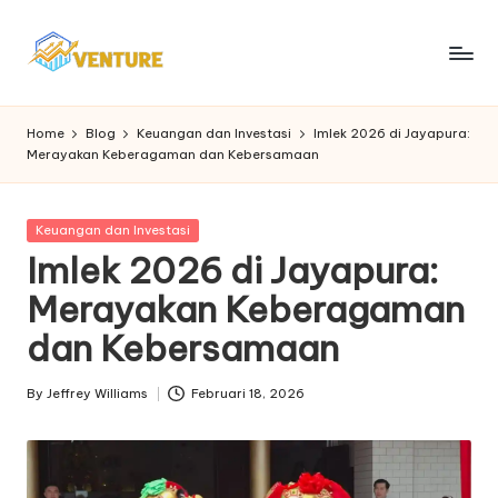
Skip
to
I
Update
content
Seputar
n
Home
Blog
Keuangan dan Investasi
Imlek 2026 di Jayapura:
Berita
Merayakan Keberagaman dan Kebersamaan
n
Ekonomi
o
Posted
Keuangan dan Investasi
v
in
Imlek 2026 di Jayapura:
e
Merayakan Keberagaman
n
dan Kebersamaan
t
u
By
Jeffrey Williams
Februari 18, 2026
Posted
by
r
e