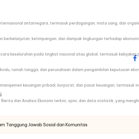
ternasional antarnegara, termasuk perdagangan, mata uang, dan organis
berkelanjutan, ketimpangan, dan dampak lingkungan terhadap ekonomi
a keseluruhan pada tingkat nasional atau global, termasuk kebijakan 
fa
ndividu, rumah tangga, dan perusahaan dalam pengambilan keputusan eko
anajemen keuangan pribadi, korporat, dan pasar keuangan, termasuk ins
i
 Berita dan Analisis Ekonomi terkini, opini, dan data statistik, yang men
am Tanggung Jawab Sosial dan Komunitas