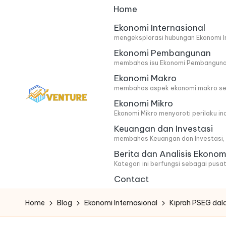
Home
Skip
Ekonomi Internasional
mengeksplorasi hubungan Ekonomi In
to
Ekonomi Pembangunan
content
membahas isu Ekonomi Pembangunan 
Ekonomi Makro
membahas aspek ekonomi makro secar
Ekonomi Mikro
I
Update
Ekonomi Mikro menyoroti perilaku i
Keuangan dan Investasi
Seputar
n
membahas Keuangan dan Investasi, m
Berita
n
Berita dan Analisis Ekonom
Ekonomi
Kategori ini berfungsi sebagai pusat
o
Contact
v
Home
Blog
Ekonomi Internasional
Kiprah PSEG dal