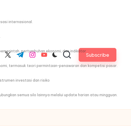
asi internasional.
.
pemerintah, pertumbuhan ekonomi, dan indikator
Subscribe
cebook.com
twitter.com
t.me
instagram.com
youtube.com
nomi, termasuk teori permintaan-penawaran dan kompetisi pasar.
trumen investasi dan risiko
ghubungkan semua silo lainnya melalui update harian atau mingguan.