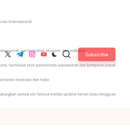
asi internasional.
.
pemerintah, pertumbuhan ekonomi, dan indikator
Subscribe
cebook.com
twitter.com
t.me
instagram.com
youtube.com
nomi, termasuk teori permintaan-penawaran dan kompetisi pasar.
trumen investasi dan risiko
ghubungkan semua silo lainnya melalui update harian atau mingguan.