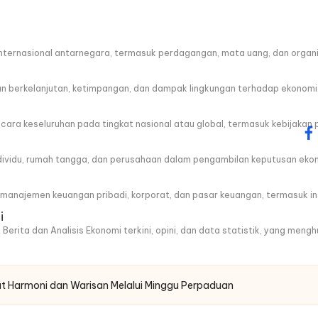
ternasional antarnegara, termasuk perdagangan, mata uang, dan organis
berkelanjutan, ketimpangan, dan dampak lingkungan terhadap ekonomi
a keseluruhan pada tingkat nasional atau global, termasuk kebijakan 
fa
ndividu, rumah tangga, dan perusahaan dalam pengambilan keputusan eko
anajemen keuangan pribadi, korporat, dan pasar keuangan, termasuk ins
i
 Berita dan Analisis Ekonomi terkini, opini, dan data statistik, yang men
 Harmoni dan Warisan Melalui Minggu Perpaduan