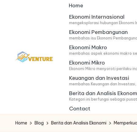
Home
Skip
Ekonomi Internasional
mengeksplorasi hubungan Ekonomi In
to
Ekonomi Pembangunan
content
membahas isu Ekonomi Pembangunan 
Ekonomi Makro
membahas aspek ekonomi makro secar
Ekonomi Mikro
I
Update
Ekonomi Mikro menyoroti perilaku i
Keuangan dan Investasi
Seputar
n
membahas Keuangan dan Investasi, m
Berita
n
Berita dan Analisis Ekonom
Ekonomi
Kategori ini berfungsi sebagai pusat
o
Contact
v
Home
Blog
Berita dan Analisis Ekonomi
Memperkuat