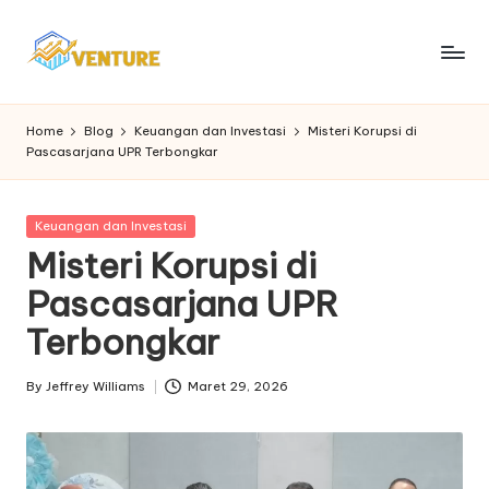
Skip
to
I
Update
content
Seputar
n
Home
Blog
Keuangan dan Investasi
Misteri Korupsi di
Berita
Pascasarjana UPR Terbongkar
n
Ekonomi
o
Posted
Keuangan dan Investasi
v
in
Misteri Korupsi di
e
Pascasarjana UPR
n
Terbongkar
t
u
By
Jeffrey Williams
Maret 29, 2026
Posted
by
r
e