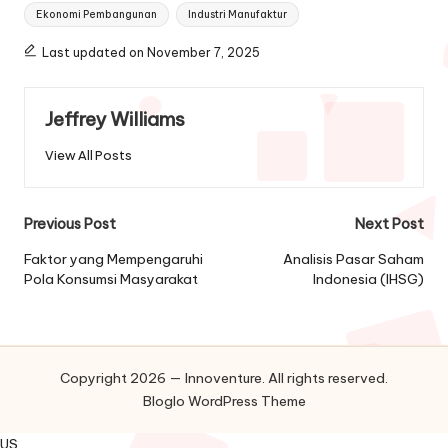
Ekonomi Pembangunan
Industri Manufaktur
Last updated on November 7, 2025
Jeffrey Williams
View All Posts
Post
Previous Post
Next Post
navigation
Faktor yang Mempengaruhi
Analisis Pasar Saham
Pola Konsumsi Masyarakat
Indonesia (IHSG)
Copyright 2026 — Innoventure. All rights reserved.
Bloglo WordPress Theme
US