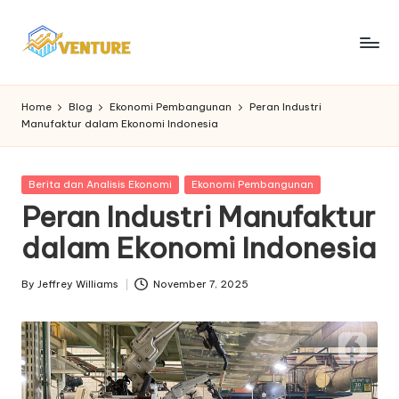
Skip
to
I
Update
content
Seputar
n
Home
Blog
Ekonomi Pembangunan
Peran Industri
Berita
Manufaktur dalam Ekonomi Indonesia
n
Ekonomi
o
Posted
Berita dan Analisis Ekonomi
Ekonomi Pembangunan
v
in
Peran Industri Manufaktur
e
dalam Ekonomi Indonesia
n
t
By
Jeffrey Williams
November 7, 2025
Posted
by
u
r
e