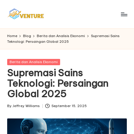
Skip
to
I
Update
content
Seputar
n
Home
Blog
Berita dan Analisis Ekonomi
Supremasi Sains
Berita
Teknologi: Persaingan Global 2025
n
Ekonomi
o
Posted
Berita dan Analisis Ekonomi
v
in
Supremasi Sains
e
Teknologi: Persaingan
n
Global 2025
t
u
By
Jeffrey Williams
September 15, 2025
Posted
by
r
e