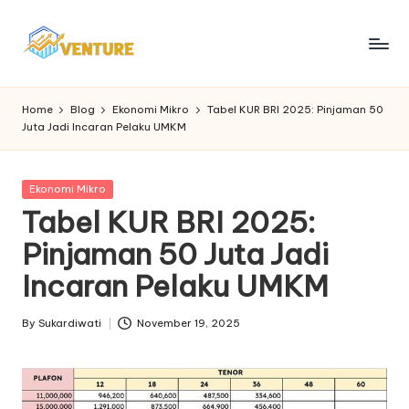
Skip
to
I
Update
content
Seputar
n
Home
Blog
Ekonomi Mikro
Tabel KUR BRI 2025: Pinjaman 50
Berita
Juta Jadi Incaran Pelaku UMKM
n
Ekonomi
o
Posted
Ekonomi Mikro
v
in
Tabel KUR BRI 2025:
e
Pinjaman 50 Juta Jadi
n
Incaran Pelaku UMKM
t
u
By
Sukardiwati
November 19, 2025
Posted
by
r
e