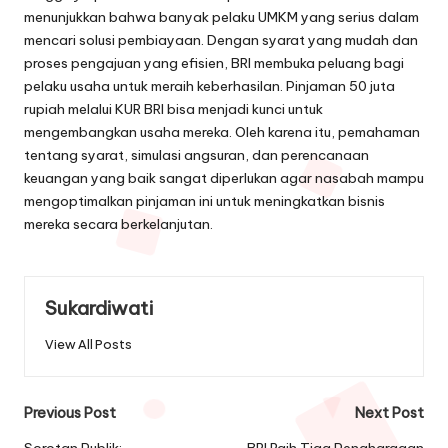
menunjukkan bahwa banyak pelaku UMKM yang serius dalam
mencari solusi pembiayaan. Dengan syarat yang mudah dan
proses pengajuan yang efisien, BRI membuka peluang bagi
pelaku usaha untuk meraih keberhasilan. Pinjaman 50 juta
rupiah melalui KUR BRI bisa menjadi kunci untuk
mengembangkan usaha mereka. Oleh karena itu, pemahaman
tentang syarat, simulasi angsuran, dan perencanaan
keuangan yang baik sangat diperlukan agar nasabah mampu
mengoptimalkan pinjaman ini untuk meningkatkan bisnis
mereka secara berkelanjutan.
Sukardiwati
View All Posts
Post
Previous Post
Next Post
Sorotan Publik:
BRI Raih Tiga Penghargaan