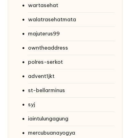
wartasehat
walatrasehatmata
majuterus99
owntheaddress
polres-serkot
advent1jkt
st-bellarminus
syj
iaintulungagung
mercubuanayogya