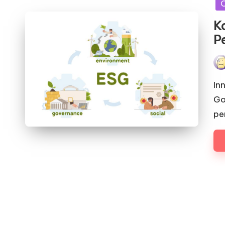
K
P
Pos
by
In
Go
pe