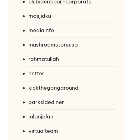
clubidenticar-corporate
masjidku
mediainfo
mushroomstoreusa
rahmatullah
netter
kickthegongaround
parksidediner
jalanjalan
virtualteam