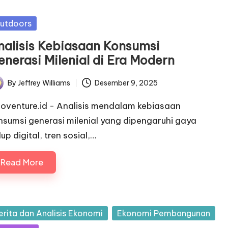
sted
utdoors
nalisis Kebiasaan Konsumsi
enerasi Milenial di Era Modern
By
Jeffrey Williams
Desember 9, 2025
ted
noventure.id - Analisis mendalam kebiasaan
nsumsi generasi milenial yang dipengaruhi gaya
up digital, tren sosial,…
Read More
sted
erita dan Analisis Ekonomi
Ekonomi Pembangunan