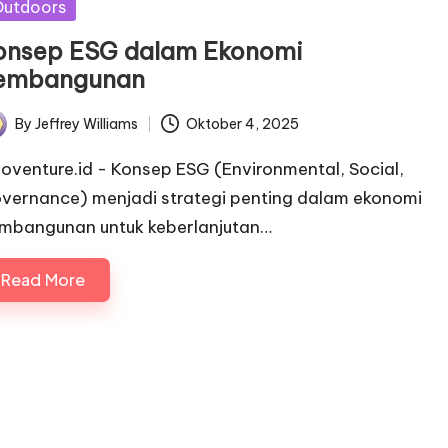
Outdoors
onsep ESG dalam Ekonomi
embangunan
By
Jeffrey Williams
Oktober 4, 2025
ted
noventure.id - Konsep ESG (Environmental, Social,
vernance) menjadi strategi penting dalam ekonomi
mbangunan untuk keberlanjutan…
Read More