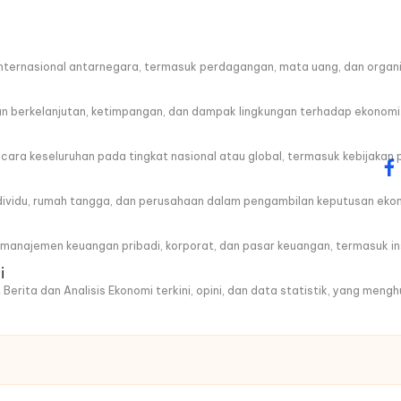
ternasional antarnegara, termasuk perdagangan, mata uang, dan organis
berkelanjutan, ketimpangan, dan dampak lingkungan terhadap ekonomi
a keseluruhan pada tingkat nasional atau global, termasuk kebijakan 
fa
ndividu, rumah tangga, dan perusahaan dalam pengambilan keputusan eko
anajemen keuangan pribadi, korporat, dan pasar keuangan, termasuk ins
i
 Berita dan Analisis Ekonomi terkini, opini, dan data statistik, yang men