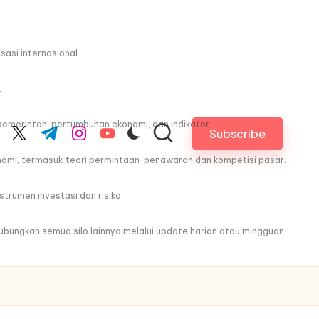
asi internasional.
.
pemerintah, pertumbuhan ekonomi, dan indikator
Subscribe
cebook.com
twitter.com
t.me
instagram.com
youtube.com
nomi, termasuk teori permintaan-penawaran dan kompetisi pasar.
trumen investasi dan risiko
ghubungkan semua silo lainnya melalui update harian atau mingguan.