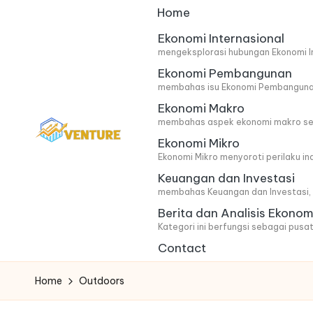
Home
Skip
Ekonomi Internasional
mengeksplorasi hubungan Ekonomi In
to
Ekonomi Pembangunan
content
membahas isu Ekonomi Pembangunan 
Ekonomi Makro
membahas aspek ekonomi makro secar
Ekonomi Mikro
I
Update
Ekonomi Mikro menyoroti perilaku i
Keuangan dan Investasi
Seputar
n
membahas Keuangan dan Investasi, m
Berita
n
Berita dan Analisis Ekonom
Ekonomi
Kategori ini berfungsi sebagai pusat
o
Contact
v
Home
Outdoors