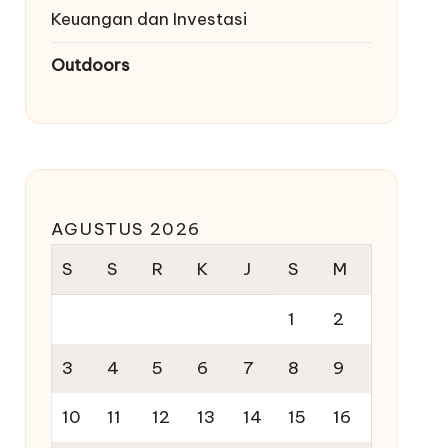
Keuangan dan Investasi
Outdoors
AGUSTUS 2026
S
S
R
K
J
S
M
1
2
3
4
5
6
7
8
9
10
11
12
13
14
15
16