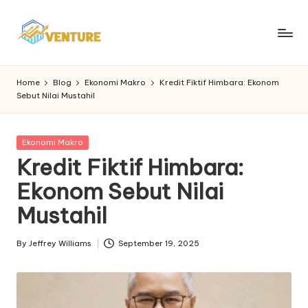
Skip
to
I
Update
content
Seputar
n
Home
Blog
Ekonomi Makro
Kredit Fiktif Himbara: Ekonom
Berita
Sebut Nilai Mustahil
n
Ekonomi
o
Posted
Ekonomi Makro
v
in
Kredit Fiktif Himbara:
e
Ekonom Sebut Nilai
n
Mustahil
t
u
By
Jeffrey Williams
September 19, 2025
Posted
by
r
e