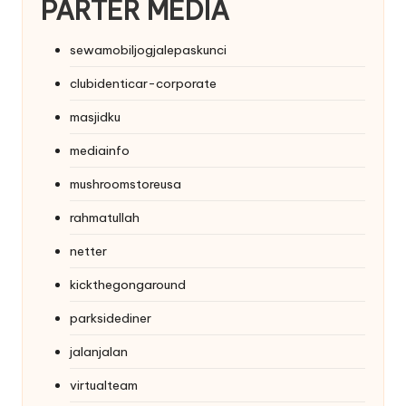
PARTER MEDIA
sewamobiljogjalepaskunci
clubidenticar-corporate
masjidku
mediainfo
mushroomstoreusa
rahmatullah
netter
kickthegongaround
parksidediner
jalanjalan
virtualteam