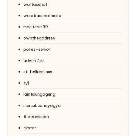
wartasehat
walatrasehatmata
majuterus99
owntheaddress
polres-serkot
advent1jkt
st-bellarminus
syj
iaintulungagung
mercubuanayogya
thetransicon
ckstar