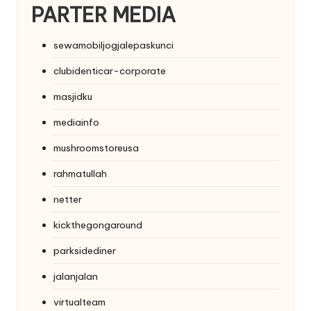
PARTER MEDIA
sewamobiljogjalepaskunci
clubidenticar-corporate
masjidku
mediainfo
mushroomstoreusa
rahmatullah
netter
kickthegongaround
parksidediner
jalanjalan
virtualteam