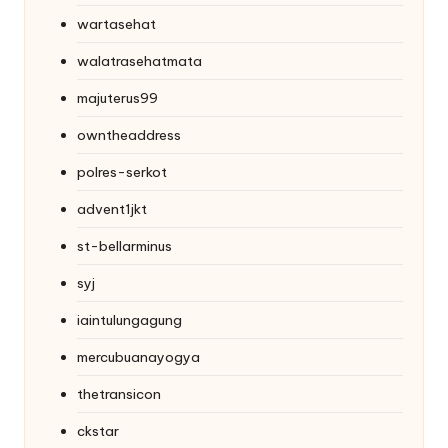
wartasehat
walatrasehatmata
majuterus99
owntheaddress
polres-serkot
advent1jkt
st-bellarminus
syj
iaintulungagung
mercubuanayogya
thetransicon
ckstar