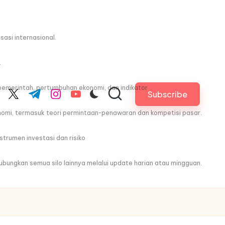
asi internasional.
.
pemerintah, pertumbuhan ekonomi, dan indikator
Subscribe
cebook.com
twitter.com
t.me
instagram.com
youtube.com
nomi, termasuk teori permintaan-penawaran dan kompetisi pasar.
trumen investasi dan risiko
ghubungkan semua silo lainnya melalui update harian atau mingguan.