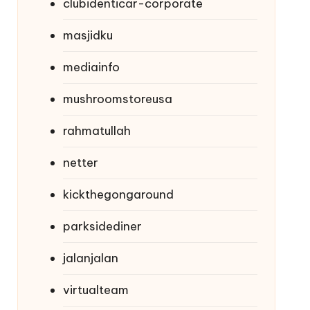
clubidenticar-corporate
masjidku
mediainfo
mushroomstoreusa
rahmatullah
netter
kickthegongaround
parksidediner
jalanjalan
virtualteam