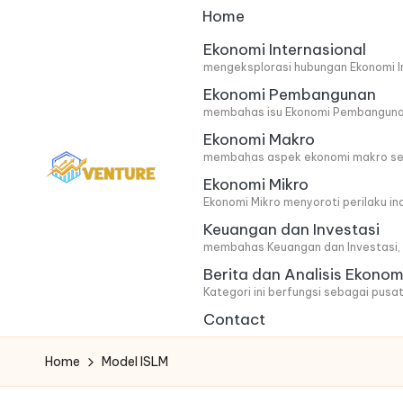
Home
Skip
Ekonomi Internasional
mengeksplorasi hubungan Ekonomi In
to
Ekonomi Pembangunan
content
membahas isu Ekonomi Pembangunan 
Ekonomi Makro
membahas aspek ekonomi makro secar
Ekonomi Mikro
I
Update
Ekonomi Mikro menyoroti perilaku i
Keuangan dan Investasi
Seputar
n
membahas Keuangan dan Investasi, m
Berita
n
Berita dan Analisis Ekonom
Ekonomi
Kategori ini berfungsi sebagai pusat
o
Contact
v
Home
Model ISLM