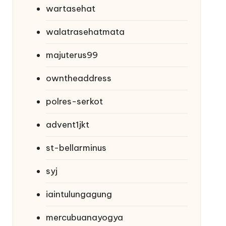
wartasehat
walatrasehatmata
majuterus99
owntheaddress
polres-serkot
advent1jkt
st-bellarminus
syj
iaintulungagung
mercubuanayogya