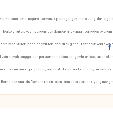
ternasional antarnegara, termasuk perdagangan, mata uang, dan organis
berkelanjutan, ketimpangan, dan dampak lingkungan terhadap ekonomi
a keseluruhan pada tingkat nasional atau global, termasuk kebijakan 
fa
ndividu, rumah tangga, dan perusahaan dalam pengambilan keputusan eko
anajemen keuangan pribadi, korporat, dan pasar keuangan, termasuk ins
i
 Berita dan Analisis Ekonomi terkini, opini, dan data statistik, yang men