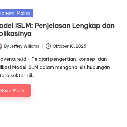
sted
konomi Makro
odel ISLM: Penjelasan Lengkap dan
plikasinya
By
Jeffrey Williams
Oktober 16, 2025
ted
noventure.id - Pelajari pengertian, konsep, dan
likasi Model ISLM dalam menganalisis hubungan
tara sektor riil…
Read More