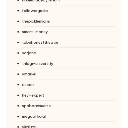
followergratis
thepicklemiami
smart-money
tobehonesttheatre
sarjana
trilogi-university
ymarkel
asean
hey-expert
spabaansuerte
megaofficial
viralizou