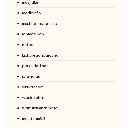
masjidku
mediainfo
mushroomstoreusa
rahmatullah
netter
kickthegongaround
parksidediner
jalanjalan
virtualteam
wartasehat
walatrasehatmata
majuterus99