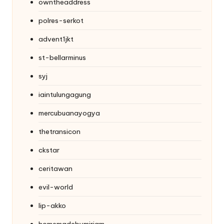
owntheaddress
polres-serkot
advent1jkt
st-bellarminus
syj
iaintulungagung
mercubuanayogya
thetransicon
ckstar
ceritawan
evil-world
lip-akko
homemadebymiriam