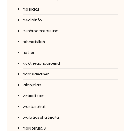
masjidku
mediainfo
mushroomstoreusa
rahmatullah
netter
kickthegongaround
parksidediner
jalanjalan
virtualteam
wartasehat
walatrasehatmata
majuterus99