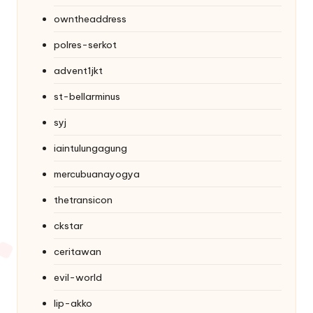
owntheaddress
polres-serkot
advent1jkt
st-bellarminus
syj
iaintulungagung
mercubuanayogya
thetransicon
ckstar
ceritawan
evil-world
lip-akko