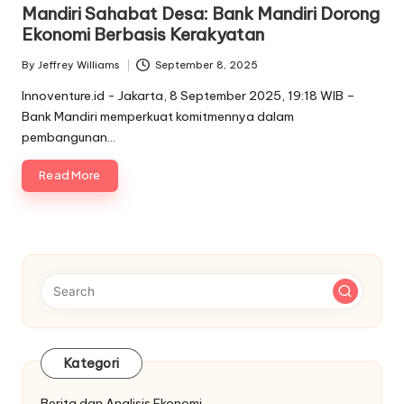
in
Mandiri Sahabat Desa: Bank Mandiri Dorong
Ekonomi Berbasis Kerakyatan
By
Jeffrey Williams
September 8, 2025
Posted
by
Innoventure.id - Jakarta, 8 September 2025, 19:18 WIB –
Bank Mandiri memperkuat komitmennya dalam
pembangunan…
Read More
Kategori
Berita dan Analisis Ekonomi