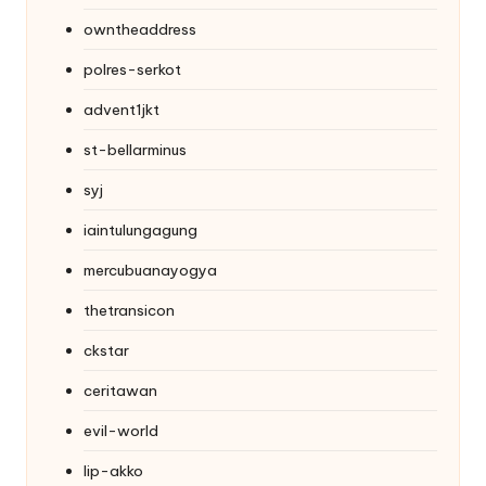
owntheaddress
polres-serkot
advent1jkt
st-bellarminus
syj
iaintulungagung
mercubuanayogya
thetransicon
ckstar
ceritawan
evil-world
lip-akko