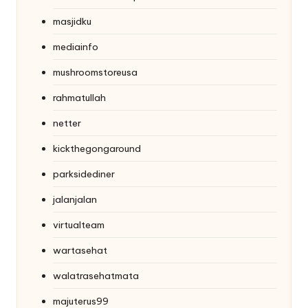
masjidku
mediainfo
mushroomstoreusa
rahmatullah
netter
kickthegongaround
parksidediner
jalanjalan
virtualteam
wartasehat
walatrasehatmata
majuterus99