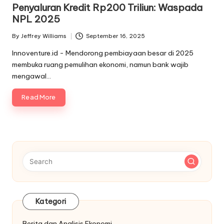
in
Penyaluran Kredit Rp200 Triliun: Waspada
NPL 2025
By
Jeffrey Williams
September 16, 2025
Posted
by
Innoventure.id - Mendorong pembiayaan besar di 2025
membuka ruang pemulihan ekonomi, namun bank wajib
mengawal…
Read More
Kategori
Berita dan Analisis Ekonomi