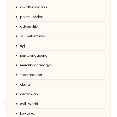
owntheaddress
polres-serkot
advent1jkt
st-bellarminus
syj
iaintulungagung
mercubuanayogya
thetransicon
ckstar
ceritawan
evil-world
lip-akko