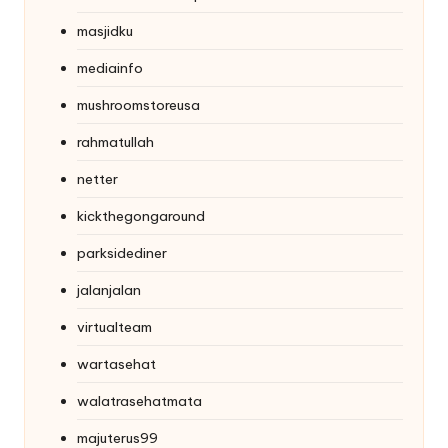
masjidku
mediainfo
mushroomstoreusa
rahmatullah
netter
kickthegongaround
parksidediner
jalanjalan
virtualteam
wartasehat
walatrasehatmata
majuterus99