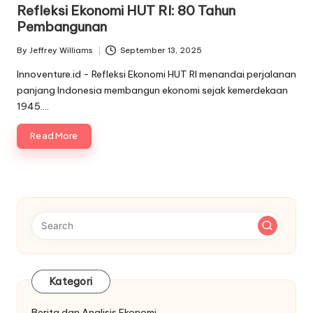
in
Refleksi Ekonomi HUT RI: 80 Tahun
Pembangunan
By
Jeffrey Williams
September 13, 2025
Posted
by
Innoventure.id - Refleksi Ekonomi HUT RI menandai perjalanan
panjang Indonesia membangun ekonomi sejak kemerdekaan
1945.…
Read More
Kategori
Berita dan Analisis Ekonomi