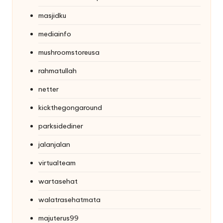
masjidku
mediainfo
mushroomstoreusa
rahmatullah
netter
kickthegongaround
parksidediner
jalanjalan
virtualteam
wartasehat
walatrasehatmata
majuterus99