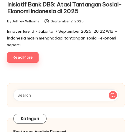
in
Inisiatif Bank DBS: Atasi Tantangan Sosial-
Ekonomi Indonesia di 2025
By
Jeffrey Williams
September 7, 2025
Posted
by
Innoventure.id - Jakarta, 7 September 2025, 20:22 WIB –
Indonesia masih menghadapi tantangan sosial-ekonomi
seperti…
Read More
Kategori
Berita dan Analisis Ekonomi