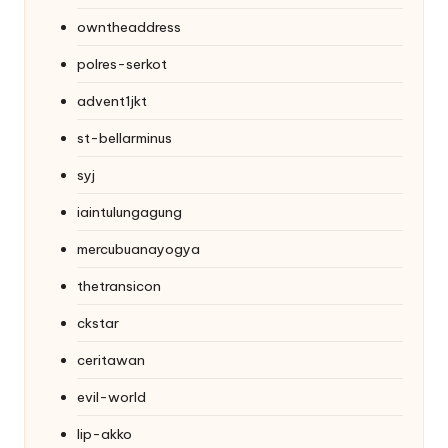
owntheaddress
polres-serkot
advent1jkt
st-bellarminus
syj
iaintulungagung
mercubuanayogya
thetransicon
ckstar
ceritawan
evil-world
lip-akko