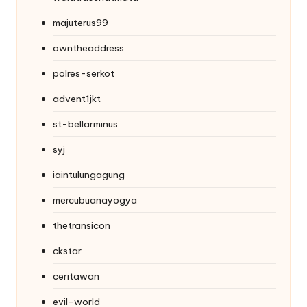
majuterus99
owntheaddress
polres-serkot
advent1jkt
st-bellarminus
syj
iaintulungagung
mercubuanayogya
thetransicon
ckstar
ceritawan
evil-world