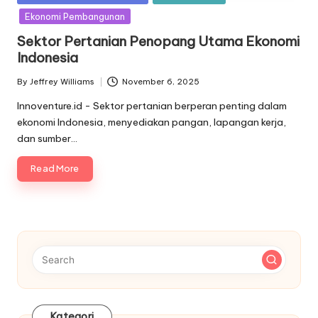
in
Ekonomi Pembangunan
Sektor Pertanian Penopang Utama Ekonomi
Indonesia
By
Jeffrey Williams
November 6, 2025
Posted
by
Innoventure.id - Sektor pertanian berperan penting dalam
ekonomi Indonesia, menyediakan pangan, lapangan kerja,
dan sumber…
Read More
Kategori