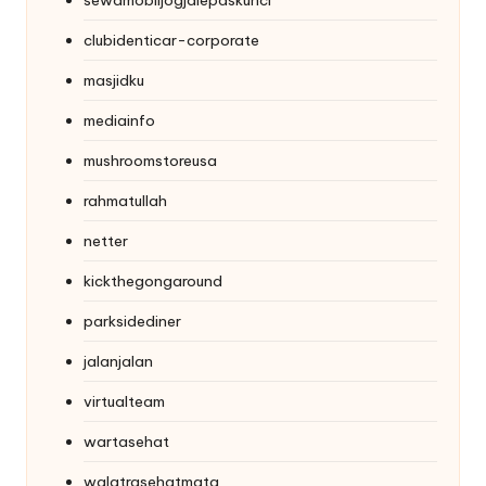
clubidenticar-corporate
masjidku
mediainfo
mushroomstoreusa
rahmatullah
netter
kickthegongaround
parksidediner
jalanjalan
virtualteam
wartasehat
walatrasehatmata