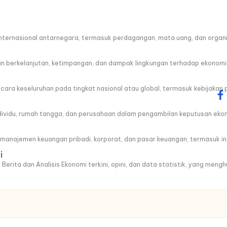
ternasional antarnegara, termasuk perdagangan, mata uang, dan organis
berkelanjutan, ketimpangan, dan dampak lingkungan terhadap ekonomi
a keseluruhan pada tingkat nasional atau global, termasuk kebijakan 
fa
ndividu, rumah tangga, dan perusahaan dalam pengambilan keputusan eko
anajemen keuangan pribadi, korporat, dan pasar keuangan, termasuk ins
i
 Berita dan Analisis Ekonomi terkini, opini, dan data statistik, yang men