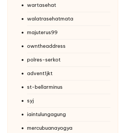
wartasehat
walatrasehatmata
majuterus99
owntheaddress
polres-serkot
advent1jkt
st-bellarminus
syj
iaintulungagung
mercubuanayogya