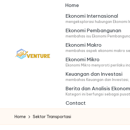
Home
Skip
Ekonomi Internasional
mengeksplorasi hubungan Ekonomi In
to
Ekonomi Pembangunan
content
membahas isu Ekonomi Pembangunan 
Ekonomi Makro
membahas aspek ekonomi makro secar
Ekonomi Mikro
I
Update
Ekonomi Mikro menyoroti perilaku i
Keuangan dan Investasi
Seputar
n
membahas Keuangan dan Investasi, m
Berita
n
Berita dan Analisis Ekonom
Ekonomi
Kategori ini berfungsi sebagai pusat
o
Contact
v
Home
Sektor Transportasi