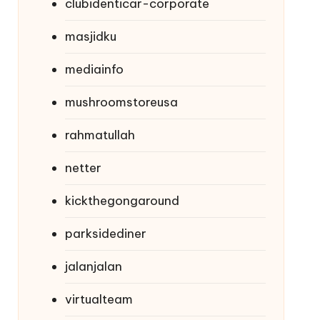
clubidenticar-corporate
masjidku
mediainfo
mushroomstoreusa
rahmatullah
netter
kickthegongaround
parksidediner
jalanjalan
virtualteam