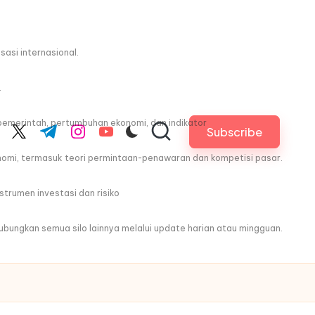
asi internasional.
.
pemerintah, pertumbuhan ekonomi, dan indikator
Subscribe
cebook.com
twitter.com
t.me
instagram.com
youtube.com
nomi, termasuk teori permintaan-penawaran dan kompetisi pasar.
trumen investasi dan risiko
ghubungkan semua silo lainnya melalui update harian atau mingguan.