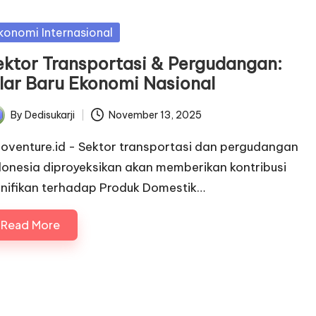
sted
konomi Internasional
ektor Transportasi & Pergudangan:
ilar Baru Ekonomi Nasional
By
Dedisukarji
November 13, 2025
ted
noventure.id - Sektor transportasi dan pergudangan
donesia diproyeksikan akan memberikan kontribusi
gnifikan terhadap Produk Domestik…
Read More