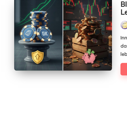
B
L
Pos
by
In
da
le