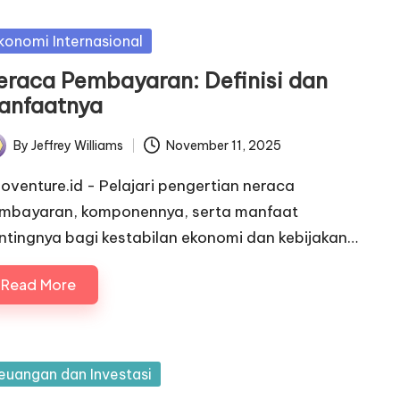
sted
konomi Internasional
eraca Pembayaran: Definisi dan
anfaatnya
By
Jeffrey Williams
November 11, 2025
ted
noventure.id - Pelajari pengertian neraca
mbayaran, komponennya, serta manfaat
ntingnya bagi kestabilan ekonomi dan kebijakan…
Read More
sted
euangan dan Investasi