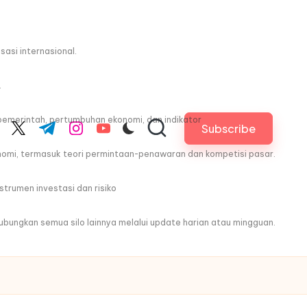
asi internasional.
.
pemerintah, pertumbuhan ekonomi, dan indikator
Subscribe
cebook.com
twitter.com
t.me
instagram.com
youtube.com
nomi, termasuk teori permintaan-penawaran dan kompetisi pasar.
trumen investasi dan risiko
ghubungkan semua silo lainnya melalui update harian atau mingguan.