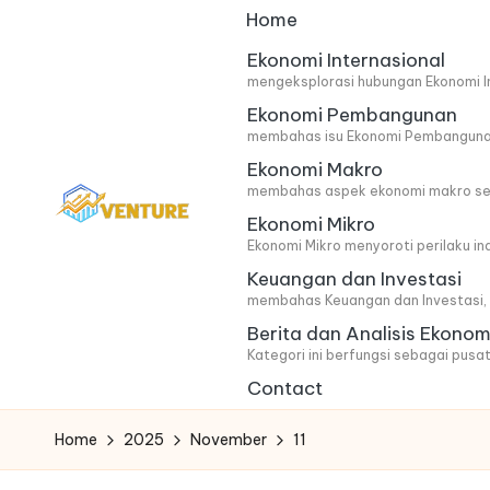
Home
Skip
Ekonomi Internasional
mengeksplorasi hubungan Ekonomi In
to
Ekonomi Pembangunan
content
membahas isu Ekonomi Pembangunan 
Ekonomi Makro
membahas aspek ekonomi makro secar
Ekonomi Mikro
I
Update
Ekonomi Mikro menyoroti perilaku i
Keuangan dan Investasi
Seputar
n
membahas Keuangan dan Investasi, m
Berita
n
Berita dan Analisis Ekonom
Ekonomi
Kategori ini berfungsi sebagai pusat
o
Contact
v
Home
2025
November
11