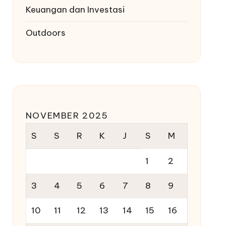
Keuangan dan Investasi
Outdoors
NOVEMBER 2025
S
S
R
K
J
S
M
1
2
3
4
5
6
7
8
9
10
11
12
13
14
15
16