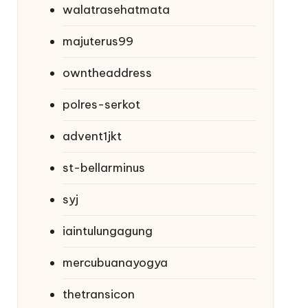
walatrasehatmata
majuterus99
owntheaddress
polres-serkot
advent1jkt
st-bellarminus
syj
iaintulungagung
mercubuanayogya
thetransicon