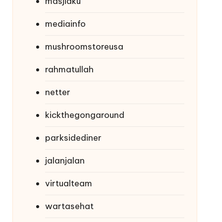
masjidku
mediainfo
mushroomstoreusa
rahmatullah
netter
kickthegongaround
parksidediner
jalanjalan
virtualteam
wartasehat