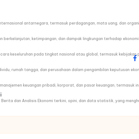
ternasional antarnegara, termasuk perdagangan, mata uang, dan organis
berkelanjutan, ketimpangan, dan dampak lingkungan terhadap ekonomi
a keseluruhan pada tingkat nasional atau global, termasuk kebijakan 
fa
ndividu, rumah tangga, dan perusahaan dalam pengambilan keputusan eko
anajemen keuangan pribadi, korporat, dan pasar keuangan, termasuk ins
i
 Berita dan Analisis Ekonomi terkini, opini, dan data statistik, yang men