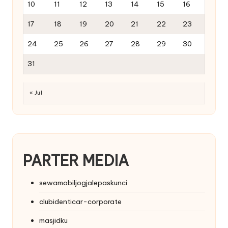
10
11
12
13
14
15
16
17
18
19
20
21
22
23
24
25
26
27
28
29
30
31
« Jul
PARTER MEDIA
sewamobiljogjalepaskunci
clubidenticar-corporate
masjidku