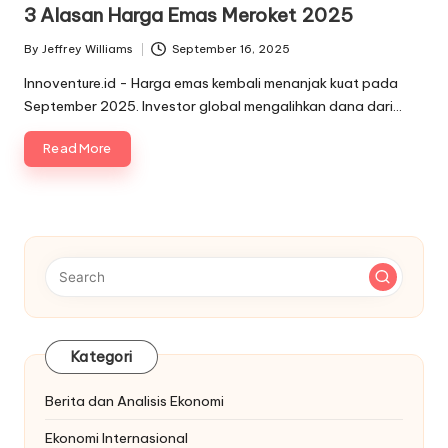
in
3 Alasan Harga Emas Meroket 2025
By
Jeffrey Williams
September 16, 2025
Posted
by
Innoventure.id - Harga emas kembali menanjak kuat pada
September 2025. Investor global mengalihkan dana dari…
Read More
Kategori
Berita dan Analisis Ekonomi
Ekonomi Internasional