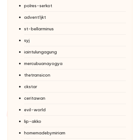
polres-serkot
advent1jkt
st-bellarminus
syj
iaintulungagung
mercubuanayogya
thetransicon
ckstar
ceritawan
evil-world
lip-akko
homemadebymiriam