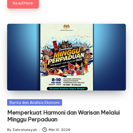
Read More
Posted
Berita dan Analisis Ekonomi
in
Memperkuat Harmoni dan Warisan Melalui
Minggu Perpaduan
By
Zahratunsyah
Mei 10, 2026
Posted