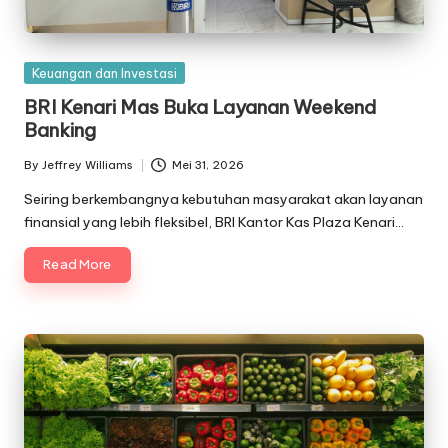
Posted
Keuangan dan Investasi
in
BRI Kenari Mas Buka Layanan Weekend
Banking
By
Jeffrey Williams
Mei 31, 2026
Posted
by
Seiring berkembangnya kebutuhan masyarakat akan layanan
finansial yang lebih fleksibel, BRI Kantor Kas Plaza Kenari…
Read More