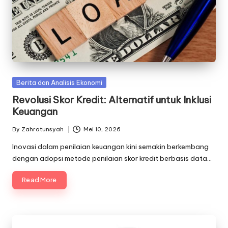
Posted
Berita dan Analisis Ekonomi
in
Revolusi Skor Kredit: Alternatif untuk Inklusi
Keuangan
By
Zahratunsyah
Mei 10, 2026
Posted
by
Inovasi dalam penilaian keuangan kini semakin berkembang
dengan adopsi metode penilaian skor kredit berbasis data…
Read More