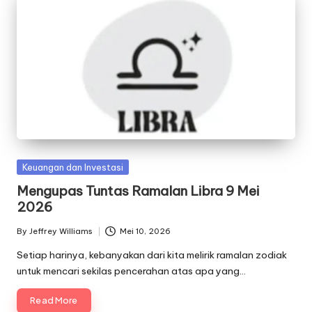
Posted
Keuangan dan Investasi
in
Mengupas Tuntas Ramalan Libra 9 Mei
2026
By
Jeffrey Williams
Mei 10, 2026
Posted
by
Setiap harinya, kebanyakan dari kita melirik ramalan zodiak
untuk mencari sekilas pencerahan atas apa yang…
Read More