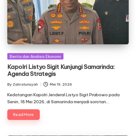
Posted
Berita dan Analisis Ekonomi
in
Kapolri Listyo Sigit Kunjungi Samarinda:
Agenda Strategis
By
Zahratunsyah
Mei 19, 2026
Posted
by
Kedatangan Kapolri Jenderal Listyo Sigit Prabowo pada
Senin, 18 Mei 2026, di Samarinda menjadi sorotan…
Read More