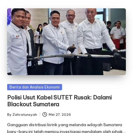
Posted
Berita dan Analisis Ekonomi
in
Polisi Usut Kabel SUTET Rusak: Dalami
Blackout Sumatera
By
Zahratunsyah
Mei 27, 2026
Posted
by
Gangguan distribusi listrik yang melanda wilayah Sumatera
baru-baru ini telah memicu investigasi mendalam oleh pihak…