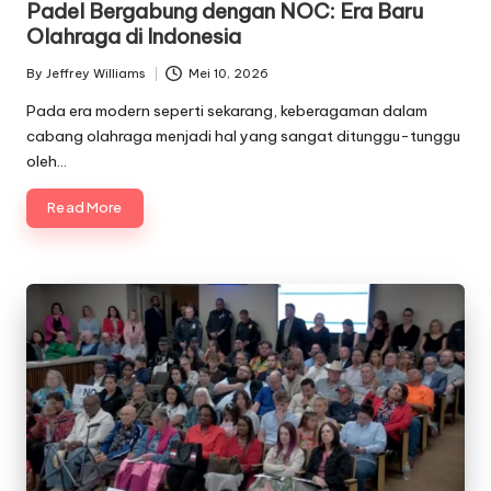
Padel Bergabung dengan NOC: Era Baru
Olahraga di Indonesia
By
Jeffrey Williams
Mei 10, 2026
Posted
by
Pada era modern seperti sekarang, keberagaman dalam
cabang olahraga menjadi hal yang sangat ditunggu-tunggu
oleh…
Read More