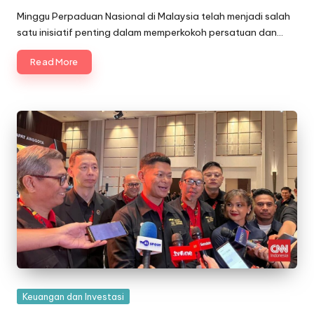
by
Minggu Perpaduan Nasional di Malaysia telah menjadi salah
satu inisiatif penting dalam memperkokoh persatuan dan…
Read More
Posted
Keuangan dan Investasi
in