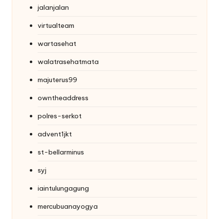
jalanjalan
virtualteam
wartasehat
walatrasehatmata
majuterus99
owntheaddress
polres-serkot
advent1jkt
st-bellarminus
syj
iaintulungagung
mercubuanayogya