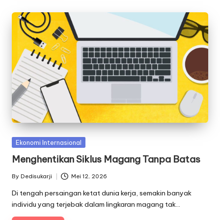
Posted
Ekonomi Internasional
in
Menghentikan Siklus Magang Tanpa Batas
By
Dedisukarji
Mei 12, 2026
Posted
by
Di tengah persaingan ketat dunia kerja, semakin banyak
individu yang terjebak dalam lingkaran magang tak…