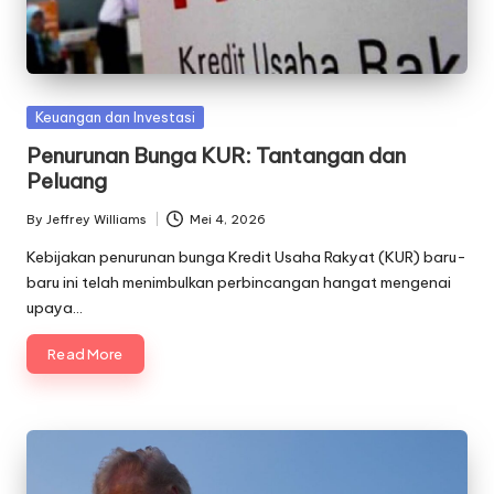
Posted
Keuangan dan Investasi
in
Penurunan Bunga KUR: Tantangan dan
Peluang
By
Jeffrey Williams
Mei 4, 2026
Posted
by
Kebijakan penurunan bunga Kredit Usaha Rakyat (KUR) baru-
baru ini telah menimbulkan perbincangan hangat mengenai
upaya…
Read More