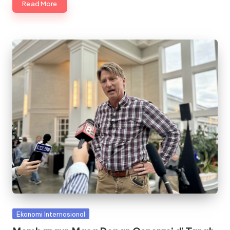
Read More
Posted
Ekonomi Internasional
in