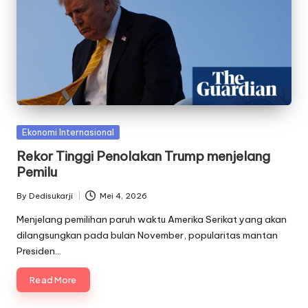
Posted
Ekonomi Internasional
in
Rekor Tinggi Penolakan Trump menjelang
Pemilu
By
Dedisukarji
Mei 4, 2026
Posted
by
Menjelang pemilihan paruh waktu Amerika Serikat yang akan
dilangsungkan pada bulan November, popularitas mantan
Presiden…
Read More