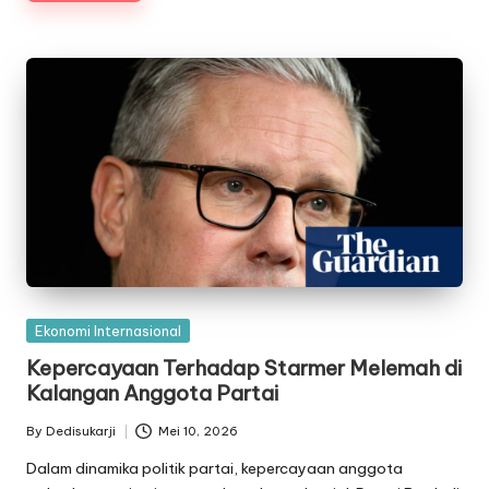
Posted
Ekonomi Internasional
in
Kepercayaan Terhadap Starmer Melemah di
Kalangan Anggota Partai
By
Dedisukarji
Mei 10, 2026
Posted
by
Dalam dinamika politik partai, kepercayaan anggota