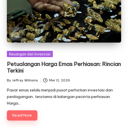
Posted
Keuangan dan Investasi
in
Petualangan Harga Emas Perhiasan: Rincian
Terkini
By
Jeffrey Williams
Mei 12, 2026
Posted
by
Pasar emas selalu menjadi pusat perhatian investasi dan
perdagangan, terutama di kalangan pecinta perhiasan.
Harga…
Read More