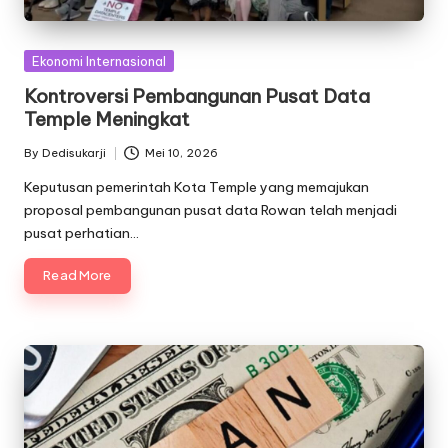
Posted
Ekonomi Internasional
in
Kontroversi Pembangunan Pusat Data
Temple Meningkat
By
Dedisukarji
Mei 10, 2026
Posted
by
Keputusan pemerintah Kota Temple yang memajukan
proposal pembangunan pusat data Rowan telah menjadi
pusat perhatian…
Read More