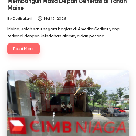
Membangun Masa Depan Generasi di Tanah
Maine
By
Dedisukarji
Mei 19, 2026
Posted
by
Maine, salah satu negara bagian di Amerika Serikat yang
terkenal dengan keindahan alamnya dan pesona…
Read More