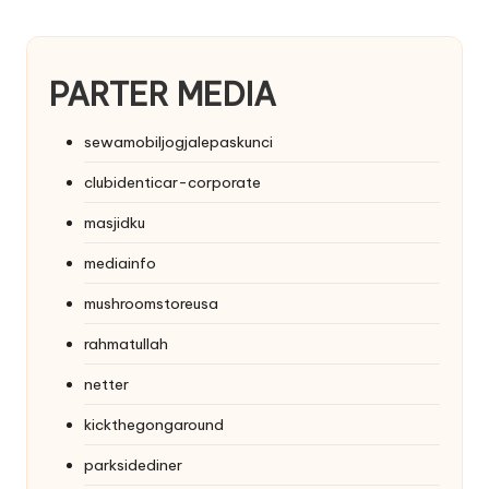
PARTER MEDIA
sewamobiljogjalepaskunci
clubidenticar-corporate
masjidku
mediainfo
mushroomstoreusa
rahmatullah
netter
kickthegongaround
parksidediner