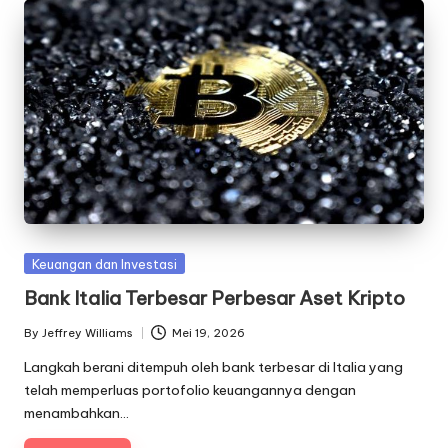
Posted
Keuangan dan Investasi
in
Bank Italia Terbesar Perbesar Aset Kripto
By
Jeffrey Williams
Mei 19, 2026
Posted
by
Langkah berani ditempuh oleh bank terbesar di Italia yang
telah memperluas portofolio keuangannya dengan
menambahkan…