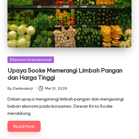
Posted
Ekonomi Internasional
in
Upaya Sooke Memerangi Limbah Pangan
dan Harga Tinggi
By
Dedisukarji
Mei 31, 2026
Posted
by
Dalam upaya mengurangi limbah pangan dan mengurangi
beban ekonomi pada konsumen, Dewan Kota Sooke
mendukung…
Read More