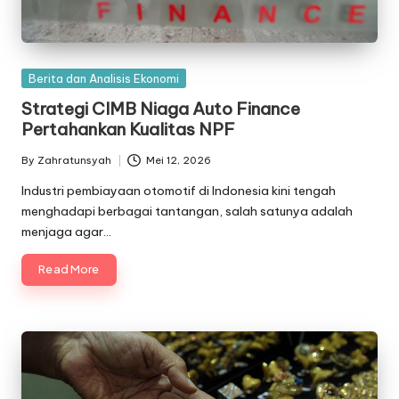
Posted
Berita dan Analisis Ekonomi
in
Strategi CIMB Niaga Auto Finance
Pertahankan Kualitas NPF
By
Zahratunsyah
Mei 12, 2026
Posted
by
Industri pembiayaan otomotif di Indonesia kini tengah
menghadapi berbagai tantangan, salah satunya adalah
menjaga agar…
Read More