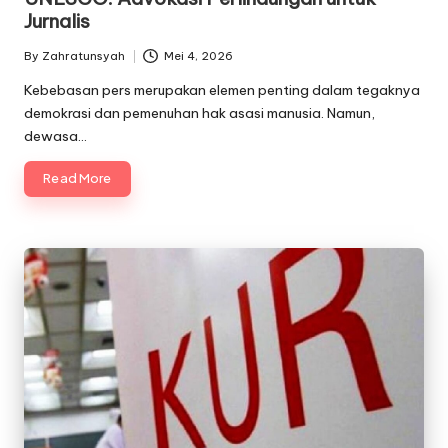
Jurnalis
By
Zahratunsyah
Mei 4, 2026
Posted
by
Kebebasan pers merupakan elemen penting dalam tegaknya
demokrasi dan pemenuhan hak asasi manusia. Namun,
dewasa…
Read More