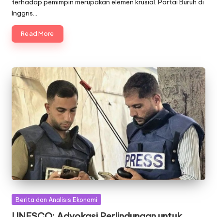
terhadap pemimpin merupakan elemen krusial. Partai Buruh di
Inggris…
Read More
Posted
Berita dan Analisis Ekonomi
in
UNESCO: Advokasi Perlindungan untuk