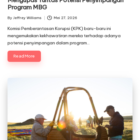
Program MBG
By
Jeffrey Williams
Mei 27, 2026
Posted
by
Komisi Pemberantasan Korupsi (KPK) baru-baru ini
mengemukakan kekhawatiran mereka terhadap adanya
potensi penyimpangan dalam program…
Read More