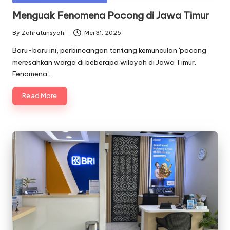
in
Menguak Fenomena Pocong di Jawa Timur
By
Zahratunsyah
Mei 31, 2026
Posted
by
Baru-baru ini, perbincangan tentang kemunculan 'pocong'
meresahkan warga di beberapa wilayah di Jawa Timur.
Fenomena…
Read More