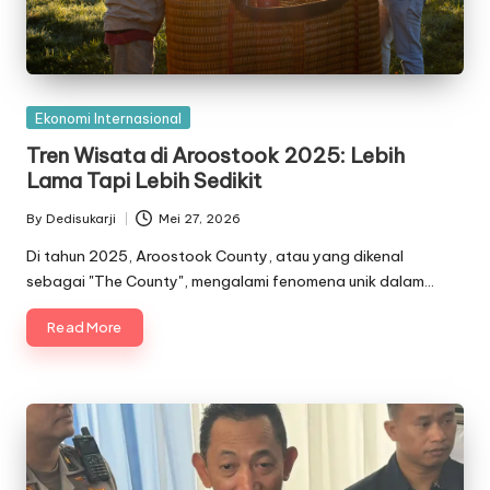
Posted
Ekonomi Internasional
in
Tren Wisata di Aroostook 2025: Lebih
Lama Tapi Lebih Sedikit
By
Dedisukarji
Mei 27, 2026
Posted
by
Di tahun 2025, Aroostook County, atau yang dikenal
sebagai "The County", mengalami fenomena unik dalam…
Read More