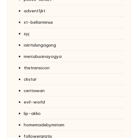
advent1jkt
st-bellarminus
syj
iaintulungagung
mercubuanayogya
thetransicon
ckstar
ceritawan
evil-world
lip-akko
homemadebymiriam
followergratis