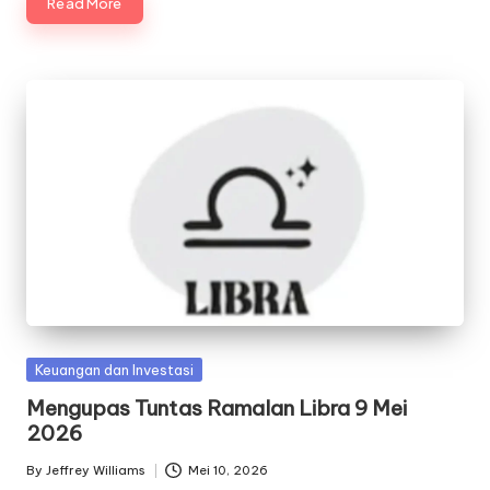
Read More
Posted
Keuangan dan Investasi
in
Mengupas Tuntas Ramalan Libra 9 Mei
2026
By
Jeffrey Williams
Mei 10, 2026
Posted