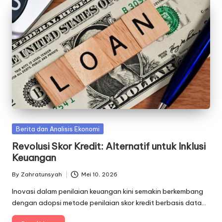
Posted
Berita dan Analisis Ekonomi
in
Revolusi Skor Kredit: Alternatif untuk Inklusi
Keuangan
By
Zahratunsyah
Mei 10, 2026
Posted
by
Inovasi dalam penilaian keuangan kini semakin berkembang
dengan adopsi metode penilaian skor kredit berbasis data…