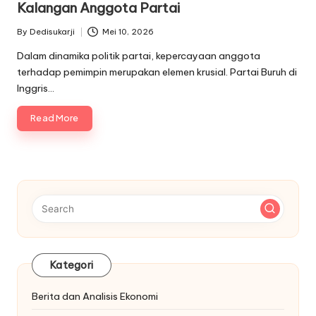
Kalangan Anggota Partai
By
Dedisukarji
Mei 10, 2026
Posted
by
Dalam dinamika politik partai, kepercayaan anggota
terhadap pemimpin merupakan elemen krusial. Partai Buruh di
Inggris…
Read More
Kategori
Berita dan Analisis Ekonomi