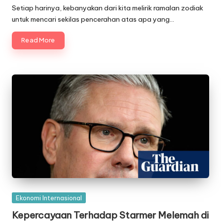
by
Setiap harinya, kebanyakan dari kita melirik ramalan zodiak
untuk mencari sekilas pencerahan atas apa yang…
Read More
Posted
Ekonomi Internasional
in
Kepercayaan Terhadap Starmer Melemah di