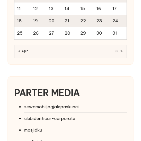
11
12
13
14
15
16
17
18
19
20
21
22
23
24
25
26
27
28
29
30
31
« Apr
Jul »
PARTER MEDIA
sewamobiljogjalepaskunci
clubidenticar-corporate
masjidku