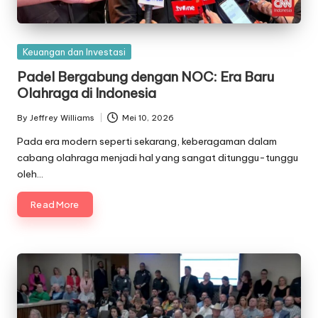
Posted
Keuangan dan Investasi
in
Padel Bergabung dengan NOC: Era Baru
Olahraga di Indonesia
By
Jeffrey Williams
Mei 10, 2026
Posted
by
Pada era modern seperti sekarang, keberagaman dalam
cabang olahraga menjadi hal yang sangat ditunggu-tunggu
oleh…
Read More