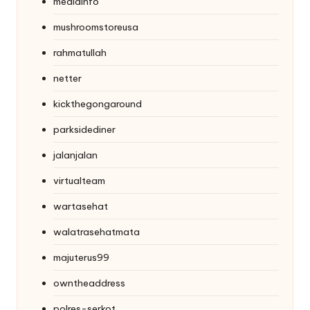
mediainfo
mushroomstoreusa
rahmatullah
netter
kickthegongaround
parksidediner
jalanjalan
virtualteam
wartasehat
walatrasehatmata
majuterus99
owntheaddress
polres-serkot