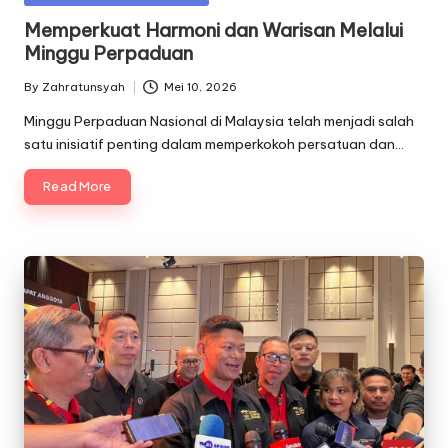
in
Memperkuat Harmoni dan Warisan Melalui
Minggu Perpaduan
By
Zahratunsyah
Mei 10, 2026
Posted
by
Minggu Perpaduan Nasional di Malaysia telah menjadi salah
satu inisiatif penting dalam memperkokoh persatuan dan…
Read More