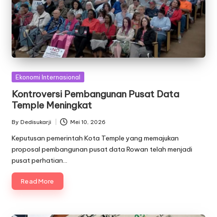
Posted
Ekonomi Internasional
in
Kontroversi Pembangunan Pusat Data
Temple Meningkat
By
Dedisukarji
Mei 10, 2026
Posted
by
Keputusan pemerintah Kota Temple yang memajukan
proposal pembangunan pusat data Rowan telah menjadi
pusat perhatian…
Read More