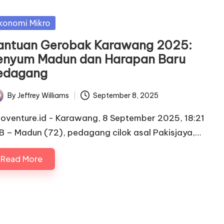
sted
konomi Mikro
antuan Gerobak Karawang 2025:
enyum Madun dan Harapan Baru
edagang
By
Jeffrey Williams
September 8, 2025
ted
noventure.id - Karawang, 8 September 2025, 18:21
B – Madun (72), pedagang cilok asal Pakisjaya,…
Read More