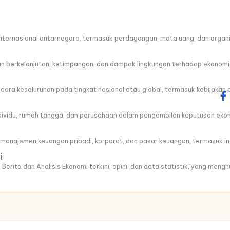
ternasional antarnegara, termasuk perdagangan, mata uang, dan organis
berkelanjutan, ketimpangan, dan dampak lingkungan terhadap ekonomi
a keseluruhan pada tingkat nasional atau global, termasuk kebijakan 
fa
ndividu, rumah tangga, dan perusahaan dalam pengambilan keputusan eko
anajemen keuangan pribadi, korporat, dan pasar keuangan, termasuk ins
i
 Berita dan Analisis Ekonomi terkini, opini, dan data statistik, yang men