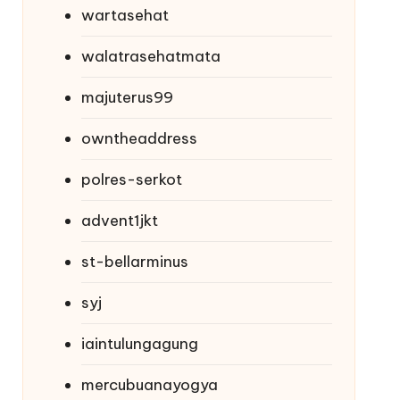
wartasehat
walatrasehatmata
majuterus99
owntheaddress
polres-serkot
advent1jkt
st-bellarminus
syj
iaintulungagung
mercubuanayogya