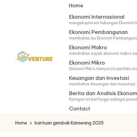
Home
Skip
Ekonomi Internasional
mengeksplorasi hubungan Ekonomi In
to
Ekonomi Pembangunan
content
membahas isu Ekonomi Pembangunan 
Ekonomi Makro
membahas aspek ekonomi makro secar
Ekonomi Mikro
I
Update
Ekonomi Mikro menyoroti perilaku i
Keuangan dan Investasi
Seputar
n
membahas Keuangan dan Investasi, m
Berita
n
Berita dan Analisis Ekonom
Ekonomi
Kategori ini berfungsi sebagai pusat
o
Contact
v
Home
bantuan gerobak Karawang 2025