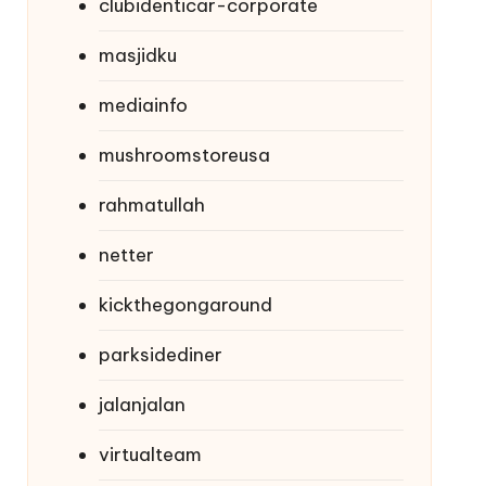
clubidenticar-corporate
masjidku
mediainfo
mushroomstoreusa
rahmatullah
netter
kickthegongaround
parksidediner
jalanjalan
virtualteam