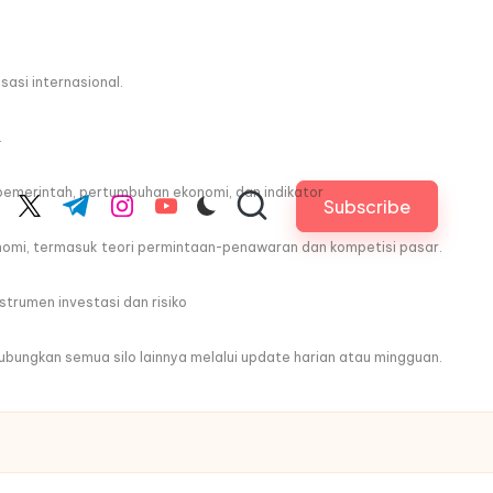
asi internasional.
.
pemerintah, pertumbuhan ekonomi, dan indikator
Subscribe
cebook.com
twitter.com
t.me
instagram.com
youtube.com
nomi, termasuk teori permintaan-penawaran dan kompetisi pasar.
trumen investasi dan risiko
ghubungkan semua silo lainnya melalui update harian atau mingguan.