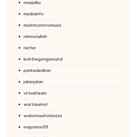
masjidku
mediainfo
mushroomstoreusa
rahmatullah
netter
kickthegongaround
parksidediner
jalanjalan
virtualteam
wartasehat
walatrasehatmata
majuterus99