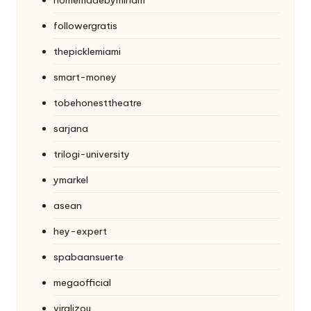
followergratis
thepicklemiami
smart-money
tobehonesttheatre
sarjana
trilogi-university
ymarkel
asean
hey-expert
spabaansuerte
megaofficial
viralizou