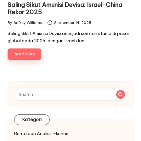
in
Saling Sikut Amunisi Devisa: Israel-China
Rekor 2025
By
Jeffrey Williams
September 14, 2025
Posted
by
Saling Sikut Amunisi Devisa menjadi sorotan utama di pasar
global pada 2025, dengan Israel dan…
Read More
Kategori
Berita dan Analisis Ekonomi