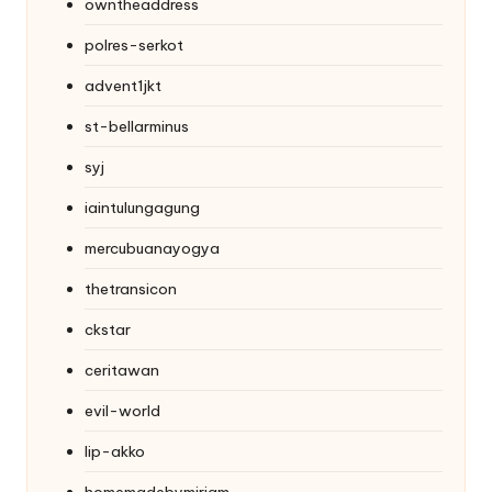
owntheaddress
polres-serkot
advent1jkt
st-bellarminus
syj
iaintulungagung
mercubuanayogya
thetransicon
ckstar
ceritawan
evil-world
lip-akko
homemadebymiriam