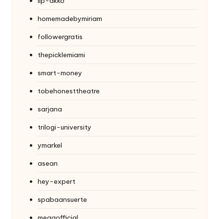
lip-akko
homemadebymiriam
followergratis
thepicklemiami
smart-money
tobehonesttheatre
sarjana
trilogi-university
ymarkel
asean
hey-expert
spabaansuerte
megaofficial