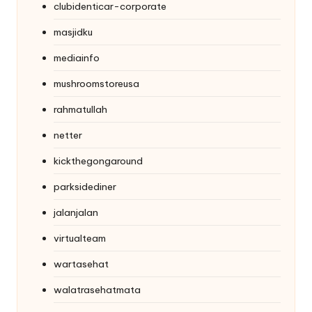
clubidenticar-corporate
masjidku
mediainfo
mushroomstoreusa
rahmatullah
netter
kickthegongaround
parksidediner
jalanjalan
virtualteam
wartasehat
walatrasehatmata