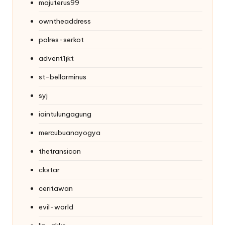
majuterus99
owntheaddress
polres-serkot
advent1jkt
st-bellarminus
syj
iaintulungagung
mercubuanayogya
thetransicon
ckstar
ceritawan
evil-world