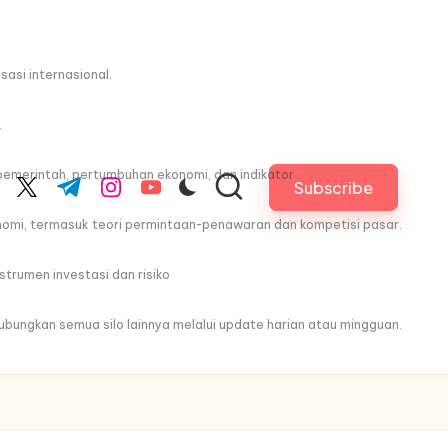
asi internasional.
.
pemerintah, pertumbuhan ekonomi, dan indikator
Subscribe
cebook.com
twitter.com
t.me
instagram.com
youtube.com
nomi, termasuk teori permintaan-penawaran dan kompetisi pasar.
trumen investasi dan risiko
ghubungkan semua silo lainnya melalui update harian atau mingguan.