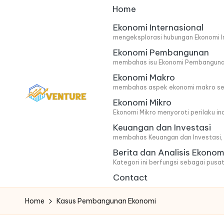
Home
Skip
Ekonomi Internasional
mengeksplorasi hubungan Ekonomi In
to
Ekonomi Pembangunan
content
membahas isu Ekonomi Pembangunan 
Ekonomi Makro
membahas aspek ekonomi makro secar
Ekonomi Mikro
I
Update
Ekonomi Mikro menyoroti perilaku i
Keuangan dan Investasi
Seputar
n
membahas Keuangan dan Investasi, m
Berita
n
Berita dan Analisis Ekonom
Ekonomi
Kategori ini berfungsi sebagai pusat
o
Contact
v
Home
Kasus Pembangunan Ekonomi