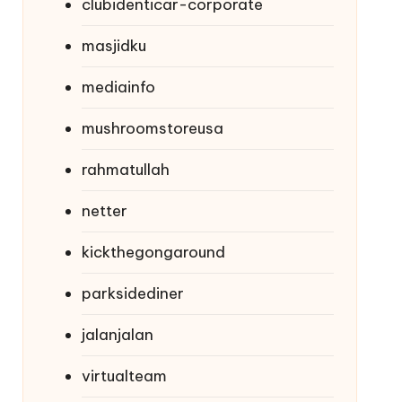
clubidenticar-corporate
masjidku
mediainfo
mushroomstoreusa
rahmatullah
netter
kickthegongaround
parksidediner
jalanjalan
virtualteam