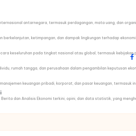
ternasional antarnegara, termasuk perdagangan, mata uang, dan organis
berkelanjutan, ketimpangan, dan dampak lingkungan terhadap ekonomi
a keseluruhan pada tingkat nasional atau global, termasuk kebijakan 
fa
ndividu, rumah tangga, dan perusahaan dalam pengambilan keputusan eko
anajemen keuangan pribadi, korporat, dan pasar keuangan, termasuk ins
i
 Berita dan Analisis Ekonomi terkini, opini, dan data statistik, yang men