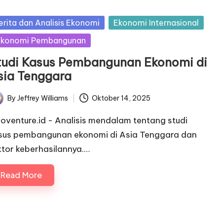
sted
erita dan Analisis Ekonomi
Ekonomi Internasional
Ekonomi Pembangunan
tudi Kasus Pembangunan Ekonomi di
sia Tenggara
By
Jeffrey Williams
Oktober 14, 2025
ted
noventure.id - Analisis mendalam tentang studi
sus pembangunan ekonomi di Asia Tenggara dan
ktor keberhasilannya.…
Read More