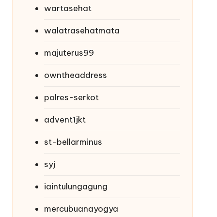
wartasehat
walatrasehatmata
majuterus99
owntheaddress
polres-serkot
advent1jkt
st-bellarminus
syj
iaintulungagung
mercubuanayogya