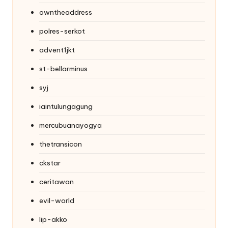
owntheaddress
polres-serkot
advent1jkt
st-bellarminus
syj
iaintulungagung
mercubuanayogya
thetransicon
ckstar
ceritawan
evil-world
lip-akko