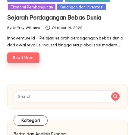
in
Ekonomi Pembangunan
Keuangan dan Investasi
Sejarah Perdagangan Bebas Dunia
By
Jeffrey Williams
Oktober 14, 2025
Posted
by
Innoventure.id - Pelajari sejarah perdagangan bebas dunia
dari awal revolusi industri hingga era globalisasi modern.…
Read More
Kategori
Berita dan Analisis Ekonomi