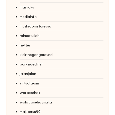
masjidku
mediainfo
mushroomstoreusa
rahmatullah
netter
kickthegongaround
parksidediner
jalanjalan
virtualteam
wartasehat
walatrasehatmata
majuterus99