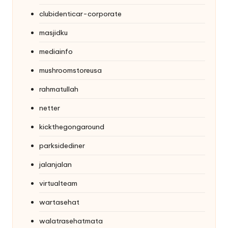
clubidenticar-corporate
masjidku
mediainfo
mushroomstoreusa
rahmatullah
netter
kickthegongaround
parksidediner
jalanjalan
virtualteam
wartasehat
walatrasehatmata