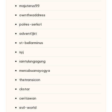
majuterus99
owntheaddress
polres-serkot
advent1jkt
st-bellarminus
syj
iaintulungagung
mercubuanayogya
thetransicon
ckstar
ceritawan
evil-world