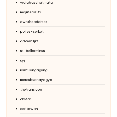
walatrasehatmata
majuterus99
owntheaddress
polres-serkot
advent1jkt
st-bellarminus
syj
iaintulungagung
mercubuanayogya
thetransicon
ckstar
ceritawan