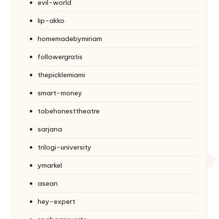
evil-world
lip-akko
homemadebymiriam
followergratis
thepicklemiami
smart-money
tobehonesttheatre
sarjana
trilogi-university
ymarkel
asean
hey-expert